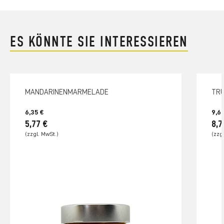
ES KÖNNTE SIE INTERESSIEREN
MANDARINENMARMELADE
TRÜ
6,35 €
9,6
5,77 €
8,7