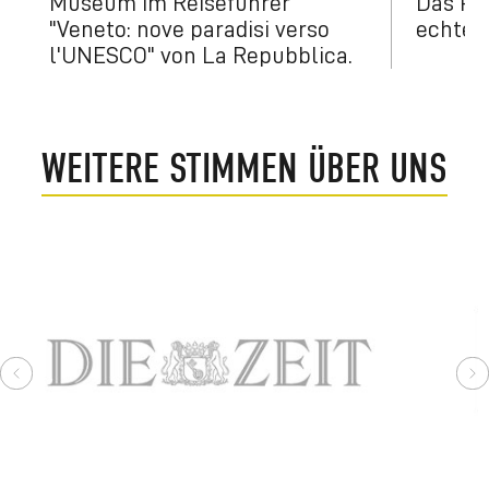
Museum im Reiseführer
Das Pr
"Veneto: nove paradisi verso
echte 
l'UNESCO" von La Repubblica.
WEITERE STIMMEN ÜBER UNS