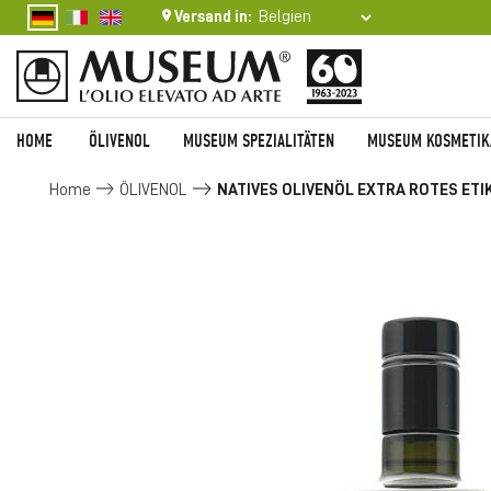
Versand in:
HOME
ÖLIVENOL
MUSEUM SPEZIALITÄTEN
MUSEUM KOSMETIK
Home
ÖLIVENOL
NATIVES OLIVENÖL EXTRA ROTES ETI
Zum
Ende
der
Bildgalerie
springen