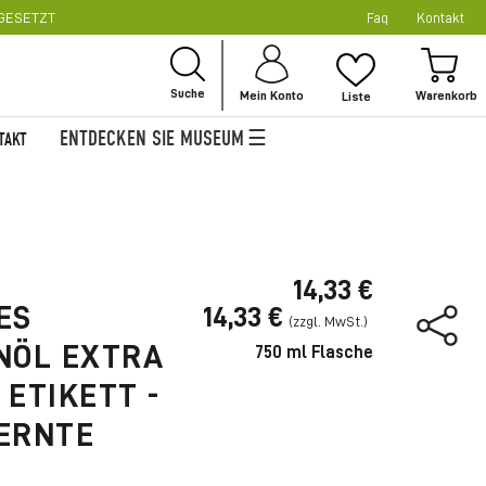
SGESETZT
Faq
Kontakt
Zu
Inha
Mei
spr
Suche
Mein Konto
Liste
ENTDECKEN SIE MUSEUM
TAKT
14,33 €
ES
14,33 €
NÖL EXTRA
750 ml Flasche
 ETIKETT -
ERNTE