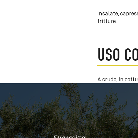
Insalate, caprese
fritture.
USO CO
A crudo, in cottur
Succesivo