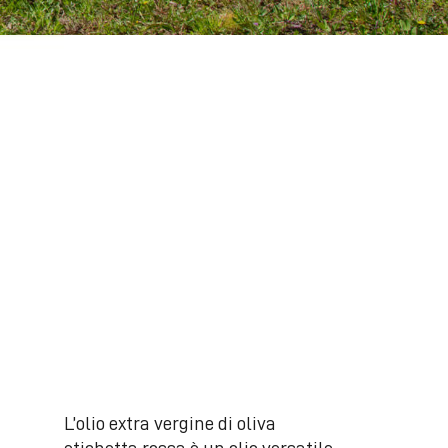
L’olio extra vergine di oliva
etichetta rossa è un olio versatile,