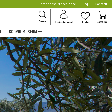
Stima spese di spedizione
Faq
Contatti
Sal
al
Car
con
Cerca
Il mio Account
Lista
SCOPRI MUSEUM
I