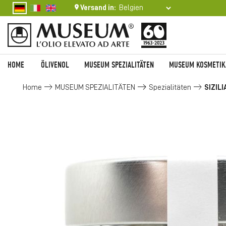
Versand in:
HOME
ÖLIVENOL
MUSEUM SPEZIALITÄTEN
MUSEUM KOSMETIK
Home
MUSEUM SPEZIALITÄTEN
Spezialitäten
SIZIL
Zum
Ende
der
Bildgalerie
springen