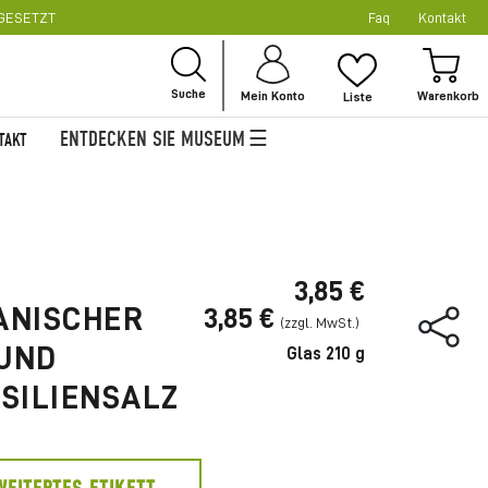
SGESETZT
Faq
Kontakt
Zu
Inha
Mei
spr
Suche
Mein Konto
Liste
ENTDECKEN SIE MUSEUM
TAKT
3,85 €
IANISCHER
3,85 €
 UND
Glas 210 g
SILIENSALZ