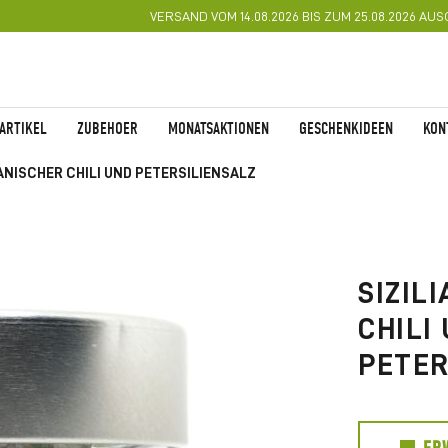
VERSAND VOM 14.08.2026 BIS ZUM 25.08.2026 AU
ARTIKEL
ZUBEHOER
MONATSAKTIONEN
GESCHENKIDEEN
KON
IANISCHER CHILI UND PETERSILIENSALZ
Zum
Anfang
der
SIZIL
Bildgalerie
springen
CHILI
PETER