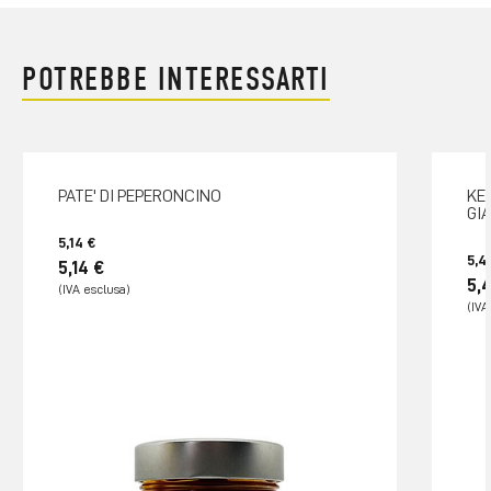
POTREBBE INTERESSARTI
PATE' DI PEPERONCINO
KE
GI
5,14 €
5,4
5,14 €
5,4