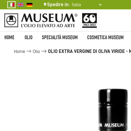
Spedire in:
HOME
OLIO
SPECIALITÀ MUSEUM
COSMETICA MUSEUM
Home
Olio
OLIO EXTRA VERGINE DI OLIVA VIRIDE 
Vai
alla
fine
della
galleria
di
immagini