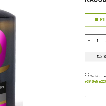
ET
-
S
Dubbi o dom
+39 045 622