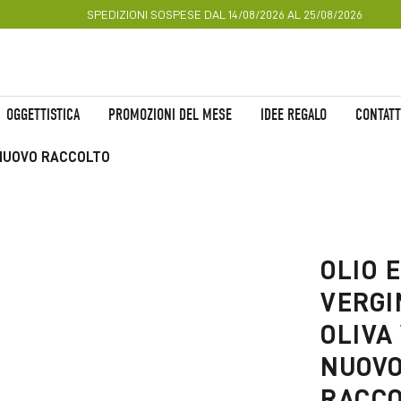
SPEDIZIONI SOSPESE DAL 14/08/2026 AL 25/08/2026
OGGETTISTICA
PROMOZIONI DEL MESE
IDEE REGALO
CONTATT
- NUOVO RACCOLTO
Vai
all'inizio
della
OLIO 
galleria
di
VERGI
immagini
OLIVA 
NUOV
RACC