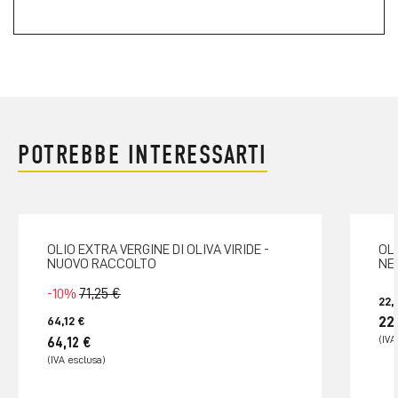
POTREBBE INTERESSARTI
OLIO EXTRA VERGINE DI OLIVA VIRIDE -
OL
NUOVO RACCOLTO
NE
71,25 €
-10%
22,
22
64,12 €
64,12 €