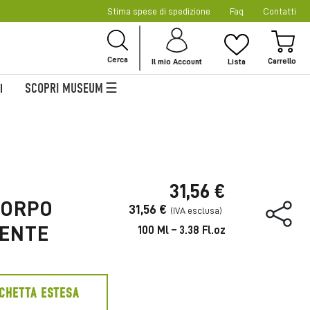
Stima spese di spedizione
Faq
Contatti
Sal
al
Car
con
Cerca
Il mio Account
Lista
SCOPRI MUSEUM
I
31,56 €
CORPO
31,56 €
IENTE
100 Ml – 3.38 Fl.oz
ICHETTA ESTESA