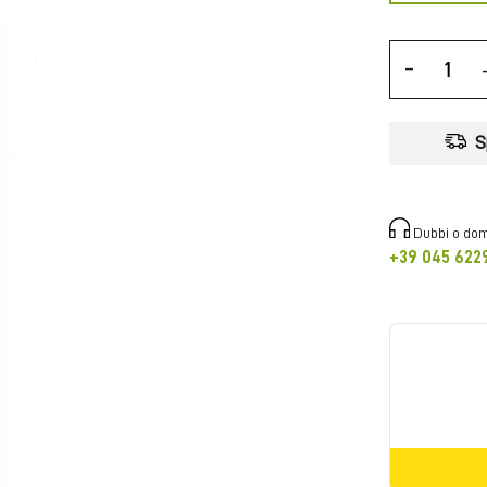
-
S
Dubbi o dom
+39 045 622