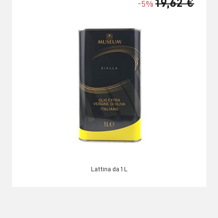
19,62 €
-5%
Lattina da 1 L