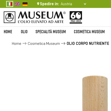
Spedire in:
HOME
OLIO
SPECIALITÀ MUSEUM
COSMETICA MUSEUM
Home
Cosmetica Museum
OLIO CORPO NUTRIENTE
Vai
alla
fine
della
galleria
di
immagini