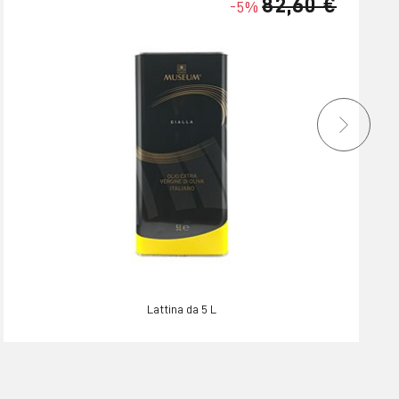
82,60 €
-5%
Lattina da 5 L