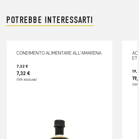
POTREBBE INTERESSARTI
CONDIMENTO ALIMENTARE ALL'AMARENA
AC
ET
7,32 €
19,
7,32 €
19,