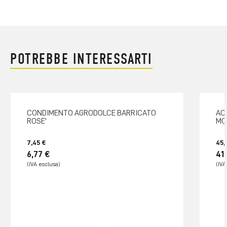
POTREBBE INTERESSARTI
CONDIMENTO AGRODOLCE BARRICATO
AC
ROSE'
MO
7,45 €
45,
6,77 €
41